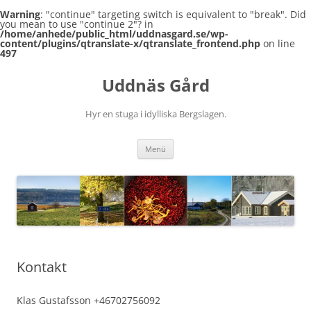
Warning
: "continue" targeting switch is equivalent to "break". Did
you mean to use "continue 2"? in
/home/anhede/public_html/uddnasgard.se/wp-
content/plugins/qtranslate-x/qtranslate_frontend.php
on line
497
Zum
Inhalt
Uddnäs Gård
springen
Hyr en stuga i idylliska Bergslagen.
Menü
Kontakt
Klas Gustafsson +46702756092