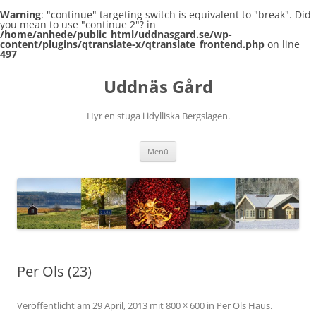
Warning
: "continue" targeting switch is equivalent to "break". Did
you mean to use "continue 2"? in
/home/anhede/public_html/uddnasgard.se/wp-
content/plugins/qtranslate-x/qtranslate_frontend.php
on line
497
Zum
Inhalt
Uddnäs Gård
springen
Hyr en stuga i idylliska Bergslagen.
Menü
Per Ols (23)
Veröffentlicht am
29 April, 2013
mit
800 × 600
in
Per Ols Haus
.