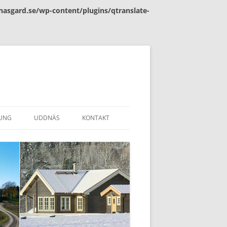
asgard.se/wp-content/plugins/qtranslate-
UNG
UDDNÄS
KONTAKT