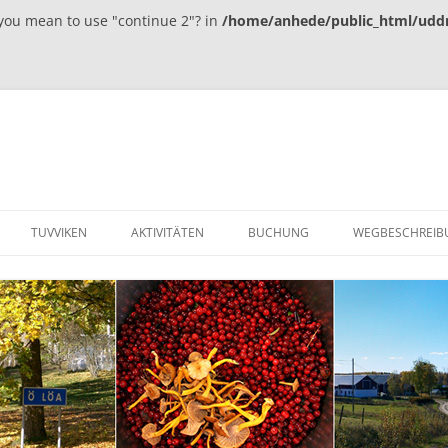
d you mean to use "continue 2"? in
/home/anhede/public_html/uddn
TUVVIKEN
AKTIVITÄTEN
BUCHUNG
WEGBESCHREIB