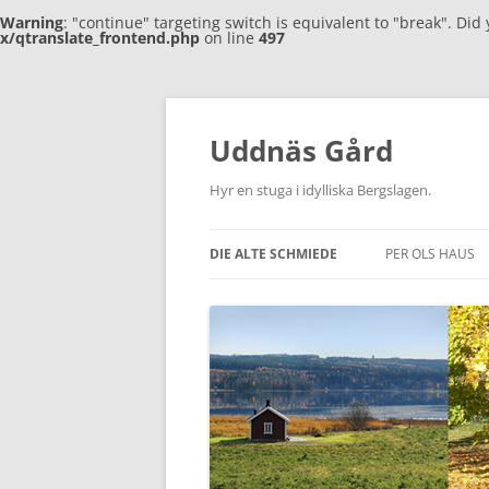
Warning
: "continue" targeting switch is equivalent to "break". Di
x/qtranslate_frontend.php
on line
497
Zum
Inhalt
springen
Uddnäs Gård
Hyr en stuga i idylliska Bergslagen.
DIE ALTE SCHMIEDE
PER OLS HAUS